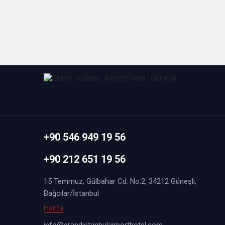
3 Kişilik
Üç kişilik od
düşünülmüş o
Çift Kiş
+90 546 949 19 56
2 Kişilik
+90 212 651 19 56
Çift kişilik 
kurutma maki
15 Temmuz, Gülbahar Cd. No:2, 34212 Güneşli,
Bağcılar/İstanbul
Harita