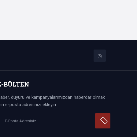
ir. Odalarımızda standart ihtiyaçlarınızın tamamı
tirilmiştir.
İNCELE
E-BÜLTEN
aber, duyuru ve kampanyalarımızdan haberdar olmak
iştir. Odalarımızda tv yayını, elbse dolabı, saç
çin e-posta adresinizi ekleyin.
kler mevcuttur.
İNCELE