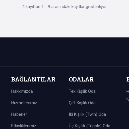
4 kayıttan 1 - 9 arasındaki kayıtlar gösteriliyor
15 m²
amız, arkadaşlarıyla iş seyahati yapanlar ve çocuklu aileler için ideald
lup, konforlu bir konaklama yapmanız için gerekli tüm şartlar yerine ge
ilik Oda
BAĞLANTILAR
ODALAR
15 m²
Hakkımızda
Tek Kişilik Oda
H
odamız ailelerin ihtiyaçları düşünülerek konforlu bir şekilde dizayn edilm
i
nesi, tuvalet ve banyo mevcuttur. İhtiyacınıza göre standart gereklili
Hizmetlerimiz
Çift Kişilik Oda
Haberler
İki Kişilik (Twin) Oda
Etkinliklerimiz
Üç Kişilik (Tripple) Oda